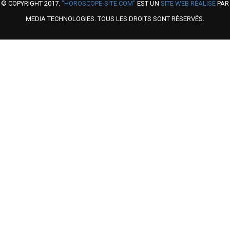
© COPYRIGHT 2017.
"HOROSCOPE-SITE.COM"
EST UN
SITE WEB RÉALISÉ
PAR
MEDIA TECHNOLOGIES. TOUS LES DROITS SONT RÉSERVÉS.