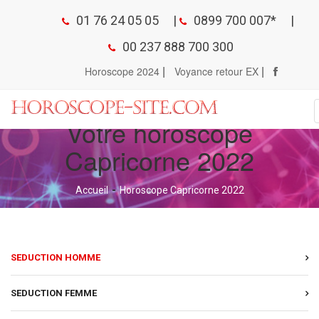
01 76 24 05 05
|
0899 700 007*
|
00 237 888 700 300
|
|
Horoscope 2024
Voyance retour EX
Votre horoscope
Capricorne 2022
Accueil
Horoscope Capricorne 2022
SEDUCTION HOMME
SEDUCTION FEMME